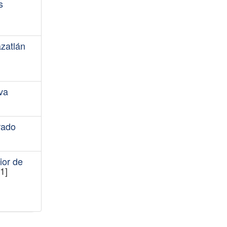
s
azatlán
va
rado
ior de
1]