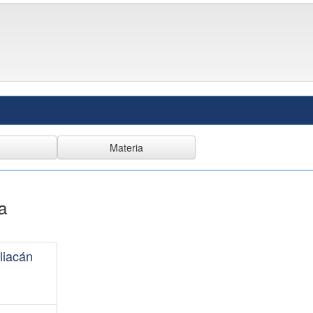
a
liacán