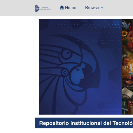
Home
Browse
Skip
navigation
Repositorio Institucional del Tecnol