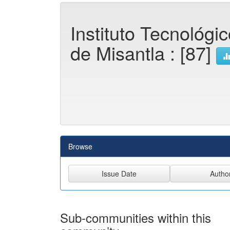
Instituto Tecnológi
de Misantla : [87]
Browse
Sub-communities within this