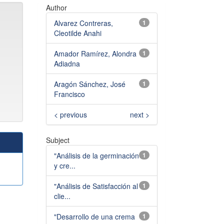
Author
Alvarez Contreras,
1
Cleotilde Anahi
Amador Ramírez, Alondra
1
Adiadna
Aragón Sánchez, José
1
Francisco
< previous
next >
Subject
"Análisis de la germinación
1
y cre...
"Análisis de Satisfacción al
1
clie...
"Desarrollo de una crema
1