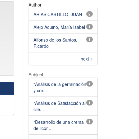
Author
ARIAS CASTILLO, JUAN
2
Alejo Aquino, María Isabel
1
Alfonso de los Santos,
1
Ricardo
next >
Subject
"Análisis de la germinación
1
y cre...
"Análisis de Satisfacción al
1
clie...
"Desarrollo de una crema
1
de licor...