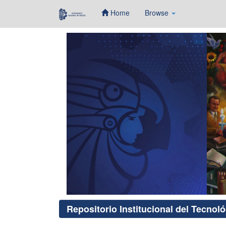
Home
Browse
Skip
navigation
Repositorio Institucional del Tecnol