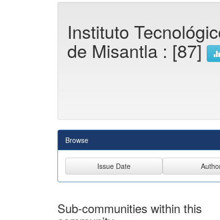
Instituto Tecnológi
de Misantla : [87]
Browse
Sub-communities within this