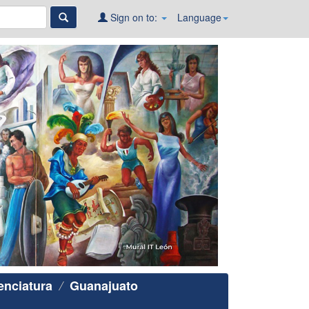
Sign on to:
Language
enciatura
Guanajuato