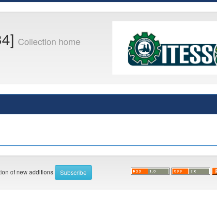
34]
Collection home
ation of new additions