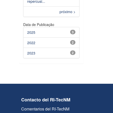
repercusi...
próximo >
Data de Publicação
2025
3
2022
2
2023
2
Contacto del RI-TecNM
Comentarios del RI-TecNM