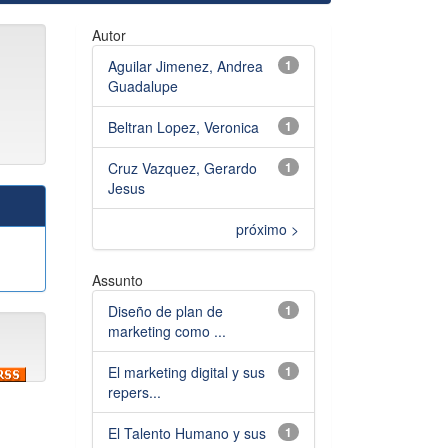
Autor
Aguilar Jimenez, Andrea
1
Guadalupe
Beltran Lopez, Veronica
1
Cruz Vazquez, Gerardo
1
Jesus
próximo >
Assunto
Diseño de plan de
1
marketing como ...
El marketing digital y sus
1
repers...
El Talento Humano y sus
1