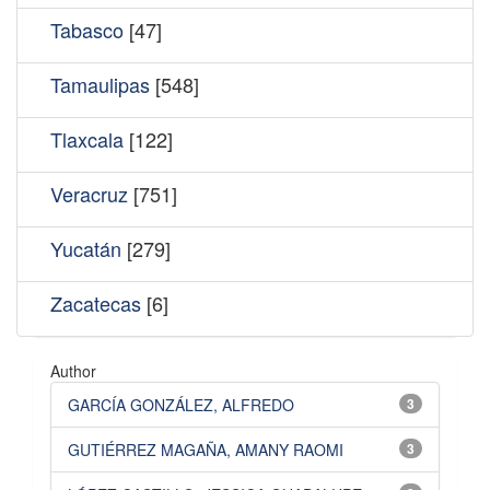
Tabasco
[47]
Tamaulipas
[548]
Tlaxcala
[122]
Veracruz
[751]
Yucatán
[279]
Zacatecas
[6]
Author
GARCÍA GONZÁLEZ, ALFREDO
3
GUTIÉRREZ MAGAÑA, AMANY RAOMI
3