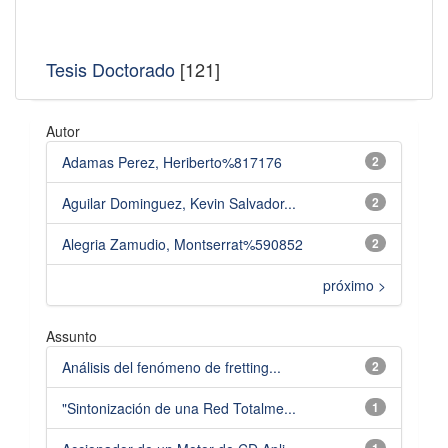
Tesis Doctorado
[121]
Autor
Adamas Perez, Heriberto%817176
2
Aguilar Dominguez, Kevin Salvador...
2
Alegria Zamudio, Montserrat%590852
2
próximo >
Assunto
Análisis del fenómeno de fretting...
2
"Sintonización de una Red Totalme...
1
1