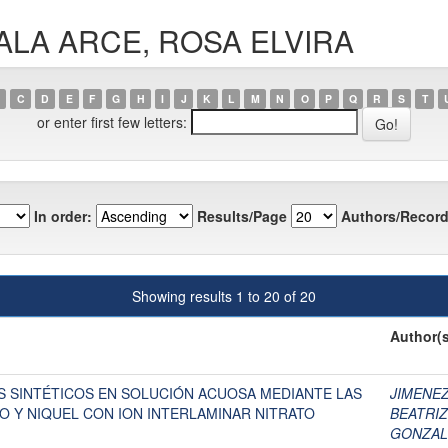
AVALA ARCE, ROSA ELVIRA
C
D
E
F
G
H
I
J
K
L
M
N
O
P
Q
R
S
T
or enter first few letters:
In order:
Results/Page
Authors/Record
Showing results 1 to 20 of 20
Author(s
 SINTÉTICOS EN SOLUCIÓN ACUOSA MEDIANTE LAS
JIMENEZ
O Y NIQUEL CON ION INTERLAMINAR NITRATO
BEATRIZ
GONZAL