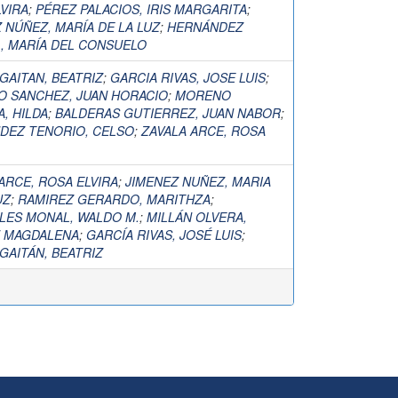
VIRA
;
PÉREZ PALACIOS, IRIS MARGARITA
;
 NÚÑEZ, MARÍA DE LA LUZ
;
HERNÁNDEZ
, MARÍA DEL CONSUELO
GAITAN, BEATRIZ
;
GARCIA RIVAS, JOSE LUIS
;
O SANCHEZ, JUAN HORACIO
;
MORENO
, HILDA
;
BALDERAS GUTIERREZ, JUAN NABOR
;
DEZ TENORIO, CELSO
;
ZAVALA ARCE, ROSA
ARCE, ROSA ELVIRA
;
JIMENEZ NUÑEZ, MARIA
UZ
;
RAMIREZ GERARDO, MARITHZA
;
LES MONAL, WALDO M.
;
MILLÁN OLVERA,
Z MAGDALENA
;
GARCÍA RIVAS, JOSÉ LUIS
;
GAITÁN, BEATRIZ