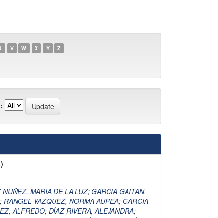
U
V
W
X
Y
Z
:
)
 NUÑEZ, MARIA DE LA LUZ
;
GARCIA GAITAN,
;
RANGEL VAZQUEZ, NORMA AUREA
;
GARCIA
EZ, ALFREDO
;
DÍAZ RIVERA, ALEJANDRA
;