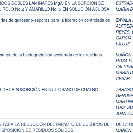
IDOS DOBLES LAMINARES MgAl EN LA SORCIÓN DE
ESTRAD
 ROJO No.2 Y AMARILLO No. 5 EN SOLUCIÓN ACUOSA
MARÍA D
rlas de quitosano-esporas para la liberación controlada de
ZAVALA 
ALFRED
REYES, 
GARCÍA 
LA LUZ
campo de la biodegradación acelerada de los residuos
MAÑON 
ROSA EL
CALDER
MARÍA 
CÉSAR
 DE LA ADSORCIÓN EN QUITOSANO DE CUATRO
ZARAGOZ
GENOVE
MARTÍNE
LUIS
;
SU
JUAN H
 PARA LA REDUCCIÓN DEL IMPACTO DE CUERPOS DE
DE LA R
ISPOSICIÓN DE RESIDUOS SÓLIDOS
MAÑON 