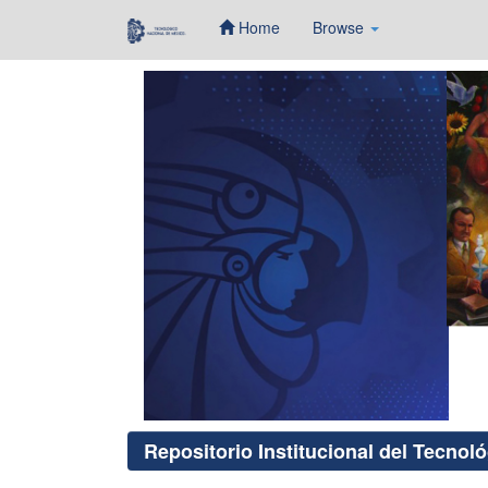
Home
Browse
Skip
navigation
Repositorio Institucional del Tecnol