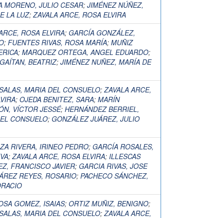
A MORENO, JULIO CESAR
;
JIMÉNEZ NÚÑEZ,
E LA LUZ
;
ZAVALA ARCE, ROSA ELVIRA
ARCE, ROSA ELVIRA
;
GARCÍA GONZÁLEZ,
O
;
FUENTES RIVAS, ROSA MARÍA
;
MUÑIZ
ERICA
;
MARQUEZ ORTEGA, ANGEL EDUARDO
;
GAÍTAN, BEATRIZ
;
JIMÉNEZ NUÑEZ, MARÍA DE
SALAS, MARIA DEL CONSUELO
;
ZAVALA ARCE,
VIRA
;
OJEDA BENITEZ, SARA
;
MARÍN
ÓN, VÍCTOR JESSÉ
;
HERNÁNDEZ BERRIEL,
DEL CONSUELO
;
GONZÁLEZ JUÁREZ, JULIO
A RIVERA, IRINEO PEDRO
;
GARCÍA ROSALES,
VA
;
ZAVALA ARCE, ROSA ELVIRA
;
ILLESCAS
Z, FRANCISCO JAVIER
;
GARCIA RIVAS, JOSE
ÁREZ REYES, ROSARIO
;
PACHECO SÁNCHEZ,
ORACIO
OSA GOMEZ, ISAIAS
;
ORTIZ MUÑIZ, BENIGNO
;
SALAS, MARIA DEL CONSUELO
;
ZAVALA ARCE,