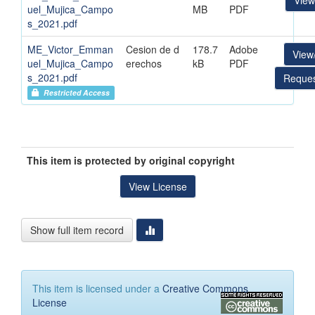
Vie
uel_Mujica_Campo
MB
PDF
s_2021.pdf
ME_Victor_Emman
Cesion de d
178.7
Adobe
View
uel_Mujica_Campo
erechos
kB
PDF
s_2021.pdf
Reques
Restricted Access
This item is protected by original copyright
View License
Show full item record
This item is licensed under a
Creative Commons
License