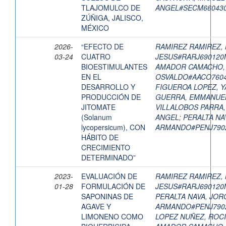
TLAJOMULCO DE
ANGEL#SECM66043
ZÚÑIGA, JALISCO,
MÉXICO
2026-
“EFECTO DE
RAMIREZ RAMIREZ, 
03-24
CUATRO
JESUS#RARJ69012
BIOESTIMULANTES
AMADOR CAMACHO,
EN EL
OSVALDO#AACO760
DESARROLLO Y
FIGUEROA LOPEZ, Y
PRODUCCIÓN DE
GUERRA, EMMANUE
JITOMATE
VILLALOBOS PARRA
(Solanum
ANGEL
;
PERALTA NA
lycopersicum), CON
ARMANDO#PENJ790
HÁBITO DE
CRECIMIENTO
DETERMINADO”
2023-
EVALUACIÓN DE
RAMIREZ RAMIREZ, 
01-28
FORMULACIÓN DE
JESUS#RARJ69012
SAPONINAS DE
PERALTA NAVA, JOR
AGAVE Y
ARMANDO#PENJ790
LIMONENO COMO
LOPEZ NUÑEZ, ROCI