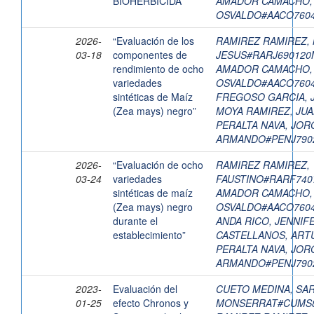
BIOHERBICIDA
AMADOR CAMACHO,
OSVALDO#AACO760
2026-
“Evaluación de los
RAMIREZ RAMIREZ, 
03-18
componentes de
JESUS#RARJ69012
rendimiento de ocho
AMADOR CAMACHO,
variedades
OSVALDO#AACO760
sintéticas de Maíz
FREGOSO GARCIA, 
(Zea mays) negro”
MOYA RAMIREZ, JU
PERALTA NAVA, JOR
ARMANDO#PENJ790
2026-
“Evaluación de ocho
RAMIREZ RAMIREZ,
03-24
variedades
FAUSTINO#RARF74
sintéticas de maíz
AMADOR CAMACHO,
(Zea mays) negro
OSVALDO#AACO760
durante el
ANDA RICO, JENNIF
establecimiento”
CASTELLANOS, ART
PERALTA NAVA, JOR
ARMANDO#PENJ790
2023-
Evaluación del
CUETO MEDINA, SAR
01-25
efecto Chronos y
MONSERRAT#CUMS8