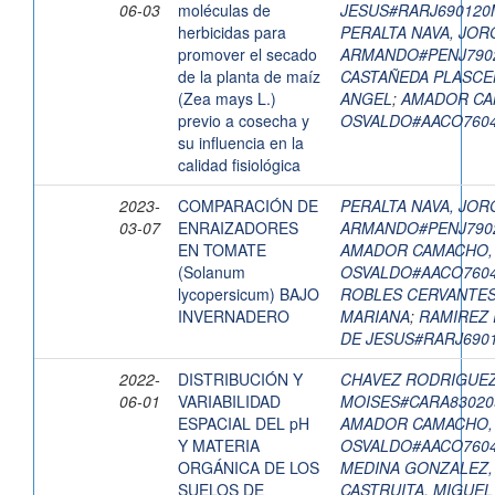
06-03
moléculas de
JESUS#RARJ69012
herbicidas para
PERALTA NAVA, JOR
promover el secado
ARMANDO#PENJ790
de la planta de maíz
CASTAÑEDA PLASCE
(Zea mays L.)
ANGEL
;
AMADOR CA
previo a cosecha y
OSVALDO#AACO760
su influencia en la
calidad fisiológica
2023-
COMPARACIÓN DE
PERALTA NAVA, JOR
03-07
ENRAIZADORES
ARMANDO#PENJ790
EN TOMATE
AMADOR CAMACHO,
(Solanum
OSVALDO#AACO760
lycopersicum) BAJO
ROBLES CERVANTES
INVERNADERO
MARIANA
;
RAMIREZ 
DE JESUS#RARJ69
2022-
DISTRIBUCIÓN Y
CHAVEZ RODRIGUEZ
06-01
VARIABILIDAD
MOISES#CARA8302
ESPACIAL DEL pH
AMADOR CAMACHO,
Y MATERIA
OSVALDO#AACO760
ORGÁNICA DE LOS
MEDINA GONZALEZ,
SUELOS DE
CASTRUITA, MIGUEL