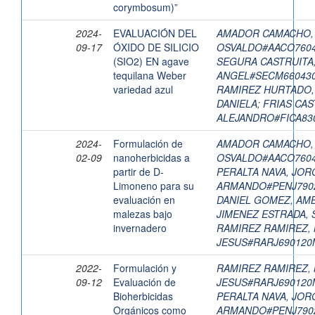
corymbosum)”
2024-
EVALUACIÓN DEL
AMADOR CAMACHO,
09-17
ÓXIDO DE SILICIO
OSVALDO#AACO760
(SIO2) EN agave
SEGURA CASTRUITA
tequilana Weber
ANGEL#SECM66043
variedad azul
RAMIREZ HURTADO,
DANIELA
;
FRIAS CAS
ALEJANDRO#FICA83
2024-
Formulación de
AMADOR CAMACHO,
02-09
nanoherbicidas a
OSVALDO#AACO760
partir de D-
PERALTA NAVA, JOR
Limoneno para su
ARMANDO#PENJ790
evaluación en
DANIEL GOMEZ, AM
malezas bajo
JIMENEZ ESTRADA,
invernadero
RAMIREZ RAMIREZ, 
JESUS#RARJ69012
2022-
Formulación y
RAMIREZ RAMIREZ, 
09-12
Evaluación de
JESUS#RARJ69012
Bioherbicidas
PERALTA NAVA, JOR
Orgánicos como
ARMANDO#PENJ790