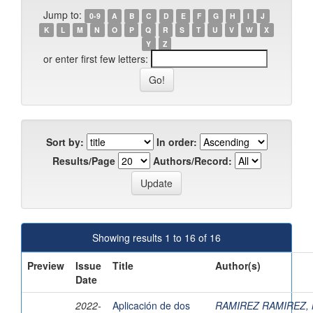
Jump to:
0-9
A
B
C
D
E
F
G
H
I
J
K
L
M
N
O
P
Q
R
S
T
U
V
W
X
Y
Z
or enter first few letters:
Sort by:
In order:
Results/Page
Authors/Record:
Showing results 1 to 16 of 16
Preview
Issue
Title
Author(s)
Date
2022-
Aplicación de dos
RAMIREZ RAMIREZ, 