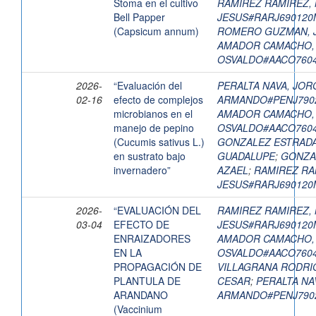
Stoma en el cultivo
RAMIREZ RAMIREZ, 
Bell Papper
JESUS#RARJ69012
(Capsicum annum)
ROMERO GUZMAN, 
AMADOR CAMACHO,
OSVALDO#AACO760
2026-
“Evaluación del
PERALTA NAVA, JOR
02-16
efecto de complejos
ARMANDO#PENJ790
microbianos en el
AMADOR CAMACHO,
manejo de pepino
OSVALDO#AACO760
(Cucumis sativus L.)
GONZALEZ ESTRADA
en sustrato bajo
GUADALUPE
;
GONZAL
invernadero”
AZAEL
;
RAMIREZ RA
JESUS#RARJ69012
2026-
“EVALUACIÓN DEL
RAMIREZ RAMIREZ, 
03-04
EFECTO DE
JESUS#RARJ69012
ENRAIZADORES
AMADOR CAMACHO,
EN LA
OSVALDO#AACO760
PROPAGACIÓN DE
VILLAGRANA RODRIG
PLANTULA DE
CESAR
;
PERALTA NA
ARANDANO
ARMANDO#PENJ790
(Vaccinium