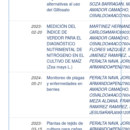
alternativas al uso
SOZA BARRAGAN, M
del Glifosato
AMADOR CAMACHO,
OSVALDO#AACO760
2023-
MEDICIÓN DEL
MARTINEZ HERNAND
02-20
ÍNDICE DE
CARLOS#MAHC6903
VERDOR PARA EL
AMADOR CAMACHO,
DIAGNÓSTICO
OSVALDO#AACO760
NUTRIMENTAL DE
FLORES VAZQUEZ, 
NITRÓGENO EN EL
JIMENEZ RAMIREZ, 
CULTIVO DE MAÍZ
PERALTA NAVA, JOR
(Zea mays L.)
ARMANDO#PENJ790
2024-
Monitoreo de plagas
PERALTA NAVA, JOR
05-21
y enfermedades en
ARMANDO#PENJ790
berries
AMADOR CAMACHO,
OSVALDO#AACO760
MEZA ALDANA, FRAN
RAMIREZ RAMIREZ, 
JESUS#RARJ69012
2023-
Plantas de tejido de
PERALTA NAVA, JOR
03-15
cultivos para cañas
ARMANDO#PENJ790