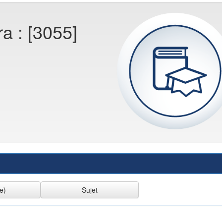
ra : [3055]