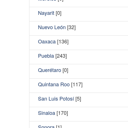
Nayarit
[0]
Nuevo León
[32]
Oaxaca
[136]
Puebla
[243]
Querétaro
[0]
Quintana Roo
[117]
San Luis Potosí
[5]
Sinaloa
[170]
Sonora
[1]