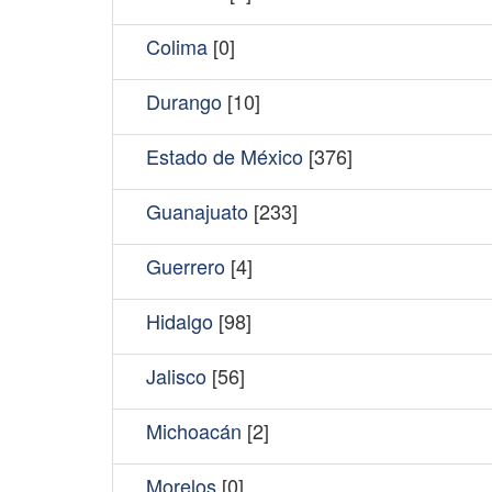
Colima
[0]
Durango
[10]
Estado de México
[376]
Guanajuato
[233]
Guerrero
[4]
Hidalgo
[98]
Jalisco
[56]
Michoacán
[2]
Morelos
[0]