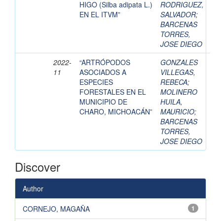
HIGO (Silba adipata L.)
RODRIGUEZ,
EN EL ITVM”
SALVADOR
;
BARCENAS
TORRES,
JOSE DIEGO
2022-
“ARTRÓPODOS
GONZALES
11
ASOCIADOS A
VILLEGAS,
ESPECIES
REBECA
;
FORESTALES EN EL
MOLINERO
MUNICIPIO DE
HUILA,
CHARO, MICHOACÁN”
MAURICIO
;
BARCENAS
TORRES,
JOSE DIEGO
Discover
Author
CORNEJO, MAGAÑA
1