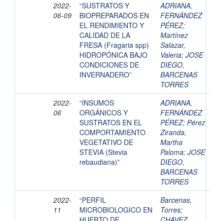
2022-
“SUSTRATOS Y
ADRIANA,
06-09
BIOPREPARADOS EN
FERNÁNDEZ
EL RENDIMIENTO Y
PÉREZ
;
CALIDAD DE LA
Martínez
FRESA (Fragaria spp)
Salazar,
HIDROPÓNICA BAJO
Valeria
;
JOSE
CONDICIONES DE
DIEGO,
INVERNADERO”
BARCENAS
TORRES
2022-
“INSUMOS
ADRIANA,
06
ORGÁNICOS Y
FERNÁNDEZ
SUSTRATOS EN EL
PÉREZ
;
Pérez
COMPORTAMIENTO
Ziranda,
VEGETATIVO DE
Martha
STEVIA (Stevia
Paloma
;
JOSE
rebaudiana)”
DIEGO,
BARCENAS
TORRES
2022-
“PERFIL
Barcenas,
11
MICROBIOLOGICO EN
Torres
;
HUERTO DE
CHAVEZ,