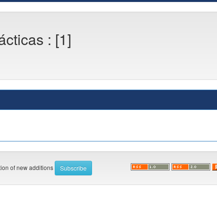
ticas : [1]
ation of new additions