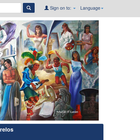
Sign on to:
Language
relos