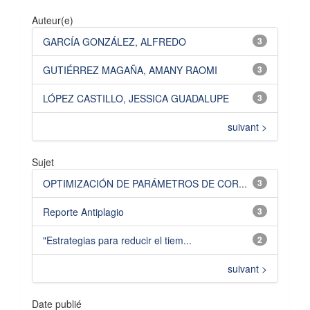
Auteur(e)
GARCÍA GONZÁLEZ, ALFREDO
3
GUTIÉRREZ MAGAÑA, AMANY RAOMI
3
LÓPEZ CASTILLO, JESSICA GUADALUPE
3
suivant >
Sujet
OPTIMIZACIÓN DE PARÁMETROS DE COR...
3
Reporte Antiplagio
3
"Estrategias para reducir el tiem...
2
suivant >
Date publié