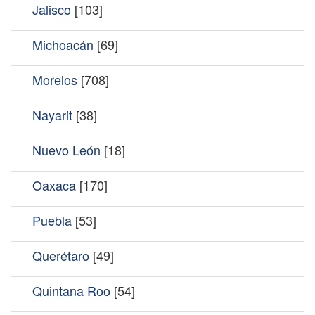
Jalisco
[103]
Michoacán
[69]
Morelos
[708]
Nayarit
[38]
Nuevo León
[18]
Oaxaca
[170]
Puebla
[53]
Querétaro
[49]
Quintana Roo
[54]