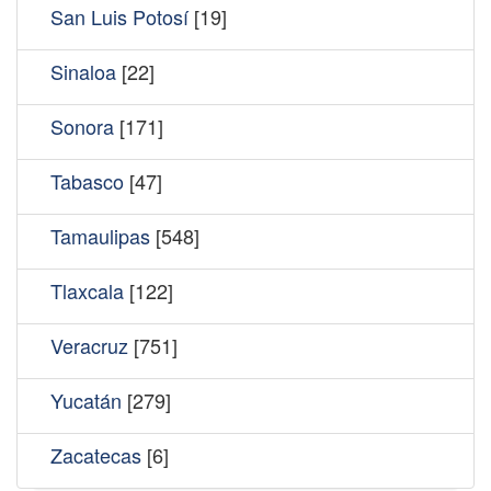
San Luis Potosí
[19]
Sinaloa
[22]
Sonora
[171]
Tabasco
[47]
Tamaulipas
[548]
Tlaxcala
[122]
Veracruz
[751]
Yucatán
[279]
Zacatecas
[6]