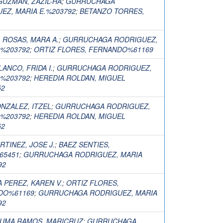
UZMAN, ZAZIL-HA
;
GURRUCHAGA
EZ, MARIA E.%203792
;
BETANZO TORRES,
 ROSAS, MARA A.
;
GURRUCHAGA RODRIGUEZ,
.%203792
;
ORTIZ FLORES, FERNANDO%61169
ANCO, FRIDA I.
;
GURRUCHAGA RODRIGUEZ,
.%203792
;
HEREDIA ROLDAN, MIGUEL
52
NZALEZ, ITZEL
;
GURRUCHAGA RODRIGUEZ,
.%203792
;
HEREDIA ROLDAN, MIGUEL
52
RTINEZ, JOSE J.
;
BAEZ SENTIES,
65451
;
GURRUCHAGA RODRIGUEZ, MARIA
92
 PEREZ, KAREN V.
;
ORTIZ FLORES,
DO%61169
;
GURRUCHAGA RODRIGUEZ, MARIA
92
UMA RAMOS, MARICRUZ
;
GURRUCHAGA