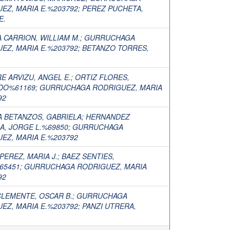
EZ, MARIA E.%203792
;
PEREZ PUCHETA,
E.
 CARRION, WILLIAM M.
;
GURRUCHAGA
EZ, MARIA E.%203792
;
BETANZO TORRES,
RE ARVIZU, ANGEL E.
;
ORTIZ FLORES,
DO%61169
;
GURRUCHAGA RODRIGUEZ, MARIA
92
 BETANZOS, GABRIELA
;
HERNANDEZ
, JORGE L.%69850
;
GURRUCHAGA
EZ, MARIA E.%203792
PEREZ, MARIA J.
;
BAEZ SENTIES,
65451
;
GURRUCHAGA RODRIGUEZ, MARIA
92
LEMENTE, OSCAR B.
;
GURRUCHAGA
EZ, MARIA E.%203792
;
PANZI UTRERA,