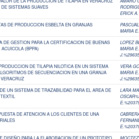
 VALOR DE LA PRODUCCION DE TILAPIA EN VERACRUZ
AMARO G
 DE SISTEMAS SUAVES
RODRIGU
ERICK A.
TAS DE PRODUCCION ESBELTA EN GRANJAS
PASCUAL
MARIA E
MA DE GESTION PARA LA CERTIFICACION DE BUENAS
LOPEZ BL
ACUICOLA (BPPA)
MARIA E
J.%2963
RODUCCION DE TILAPIA NILOTICA EN UN SISTEMA
VERA GO
 ALGORITMOS DE SECUENCIACION EN UNA GRANJA
MARIA E
E VERACRUZ
J.%2963
DE UN SISTEMA DE TRAZABILIDAD PARA EL AREA DE
LARA MA
TEXTIL
OSCAR%
E.%2037
PUESTA DE ATENCION A LOS CLIENTES DE UNA
CABRERA
RIALES
FERNAN
E.%2037
E DISEÑO PARA LA ELABORACION DE UN PROTOTIPO
MOCTEZ