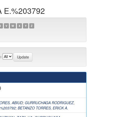
A E.%203792
U
V
W
X
Y
Z
:
)
ORES, ABIUD
;
GURRUCHAGA RODRIGUEZ,
.%203792
;
BETANZO TORRES, ERICK A.