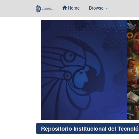
Home
Browse
Skip
navigation
Repositorio Institucional del Tecnol