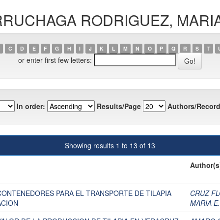
GURRUCHAGA RODRIGUEZ, MARI
C
D
E
F
G
H
I
J
K
L
M
N
O
P
Q
R
S
T
or enter first few letters:
In order:
Results/Page
Authors/Record
Showing results 1 to 13 of 13
Author(s
CONTENEDORES PARA EL TRANSPORTE DE TILAPIA
CRUZ FL
ACION
MARIA E