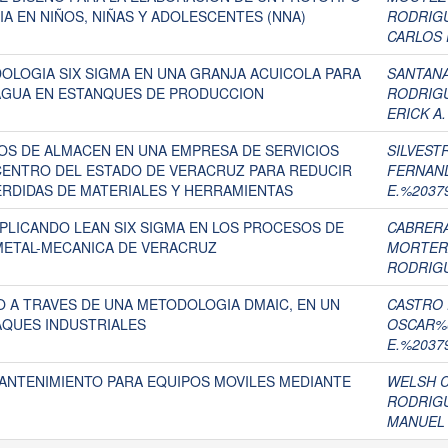
IA EN NIÑOS, NIÑAS Y ADOLESCENTES (NNA)
RODRIGU
CARLOS 
OLOGIA SIX SIGMA EN UNA GRANJA ACUICOLA PARA
SANTANA
 AGUA EN ESTANQUES DE PRODUCCION
RODRIGU
ERICK A.
S DE ALMACEN EN UNA EMPRESA DE SERVICIOS
SILVEST
 CENTRO DEL ESTADO DE VERACRUZ PARA REDUCIR
FERNAN
PERDIDAS DE MATERIALES Y HERRAMIENTAS
E.%2037
PLICANDO LEAN SIX SIGMA EN LOS PROCESOS DE
CABRERA
METAL-MECANICA DE VERACRUZ
MORTERA
RODRIGU
 A TRAVES DE UNA METODOLOGIA DMAIC, EN UN
CASTRO 
AQUES INDUSTRIALES
OSCAR%
E.%2037
MANTENIMIENTO PARA EQUIPOS MOVILES MEDIANTE
WELSH C
RODRIGU
MANUEL